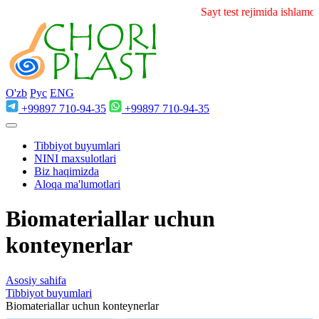
Sayt test rejimida ishlamoq
O'zb
Рус
ENG
+99897 710-94-35
+99897 710-94-35
Tibbiyot buyumlari
NINI maxsulotlari
Biz haqimizda
Aloqa ma'lumotlari
Biomateriallar uchun
konteynerlar
Asosiy sahifa
Tibbiyot buyumlari
Biomateriallar uchun konteynerlar