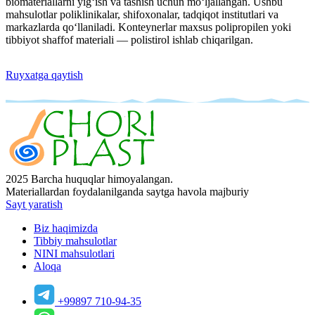
biomateriallarni yig‘ish va tashish uchun mo‘ljallangan. Ushbu
mahsulotlar poliklinikalar, shifoxonalar, tadqiqot institutlari va
markazlarda qo‘llaniladi. Konteynerlar maxsus polipropilen yoki
tibbiyot shaffof materiali — polistirol ishlab chiqarilgan.
Ruyxatga qaytish
2025 Barcha huquqlar himoyalangan.
Materiallardan foydalanilganda saytga havola majburiy
Sayt yaratish
Biz haqimizda
Tibbiy mahsulotlar
NINI mahsulotlari
Aloqa
+99897 710-94-35