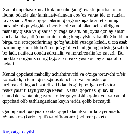
Xantal qopchasi xantal kukuni solingan g‘ovakli qopchalardan
iborat, odatda ular laminatsiyalangan qog‘oz varag‘ida to‘rttadan
joylashadi. Xantal qopchalarning organizmga ta’sir etishining
mexanizmi quiydagidan iborat: teri xantal bilan achishtirilganda
mahalliy qizish va qizarish yuzaga keladi, bu joyda qon aylanishi
ancha kuchayadi (qon tomirlarining kengayishi sababli). Shu bilan
birga, teri retseptorlarining qo‘zg‘atilishi yuzaga keladi, u esa asab
tizimining simpatik bo‘limi qo‘zg‘aluvchanligining ortishiga sabab
bo‘ladi, natijada qonda adrenalin va noradrenalin ko‘payadi. Bu
moddalar organizmning fagotsitar reaksiyasi kuchayishiga olib
keladi.
Xantal qopchasi mahalliy achishtiruvchi va o‘ziga tortuvchi ta’sir
ko‘rsatadi, u teridagi sezgir asab uchlari va teri ostidagi
tuzilmalarining achishtirilishi bilan bog‘liq bo‘lgan reflektor
reaksiyalar tufayli yuzaga keladi. Xantal qopchasi qulayligi
shundaki, xantalning zarralari teriga yopishib qolmaydi va xantal
qopchasi olib tashlanganidan keyin terida qolib ketmaydi.
Qadoqlanishiga qarab xantal qopchalari ikki turda tayerlanadi:
«Standart» (karton quti) va «Ekonom» (polimer paket).
Ruyxatga qaytish