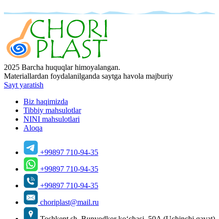
2025 Barcha huquqlar himoyalangan.
Materiallardan foydalanilganda saytga havola majburiy
Sayt yaratish
Biz haqimizda
Tibbiy mahsulotlar
NINI mahsulotlari
Aloqa
+99897 710-94-35
+99897 710-94-35
+99897 710-94-35
choriplast@mail.ru
Toshkent sh, Bunyodkor ko‘chasi, 50A (Uchinchi qavat)