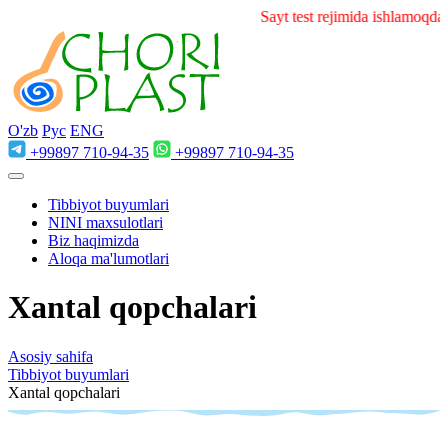
Sayt test rejimida ishlamoqda
O'zb
Рус
ENG
+99897 710-94-35
+99897 710-94-35
Tibbiyot buyumlari
NINI maxsulotlari
Biz haqimizda
Aloqa ma'lumotlari
Xantal qopchalari
Asosiy sahifa
Tibbiyot buyumlari
Xantal qopchalari